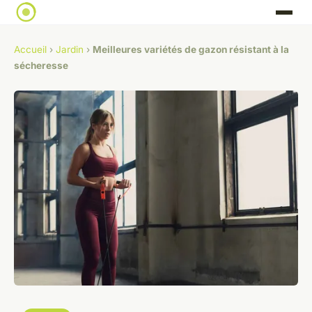
Accueil
›
Jardin
›
Meilleures variétés de gazon résistant à la
sécheresse