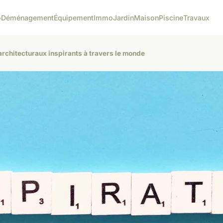
o
Déménagement
Équipement
Immo
Jardin
Maison
Piscine
Travaux
architecturaux inspirants à travers le monde