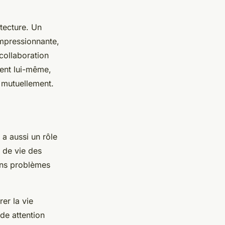
itecture. Un
impressionnante,
 collaboration
ment lui-même,
t mutuellement.
 a aussi un rôle
é de vie des
ains problèmes
rer la vie
de attention