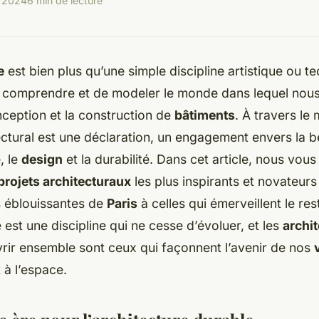
r 2024
6 min de lecture
e
est bien plus qu’une simple discipline artistique ou te
 comprendre et de modeler le monde dans lequel nous
nception et la construction de
bâtiments
. À travers l
ctural est une déclaration, un engagement envers la b
, le
design
et la durabilité. Dans cet article, nous vou
projets architecturaux
les plus inspirants et novateur
s éblouissantes de
Paris
à celles qui émerveillent le re
e est une discipline qui ne cesse d’évoluer, et les
archi
rir ensemble sont ceux qui façonnent l’avenir de nos
 à l’espace.