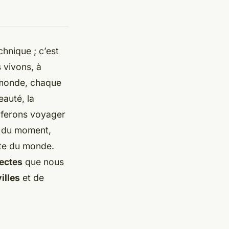
chnique ; c’est
 vivons, à
e monde, chaque
eauté, la
s ferons voyager
s du moment,
ste du monde.
tectes
que nous
villes
et de