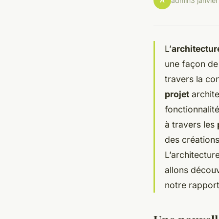
A
admin
3 janvie
L’
architectur
une façon de
travers la co
projet
archite
fonctionnalité
à travers les
des création
L’architectur
allons découv
notre rapport