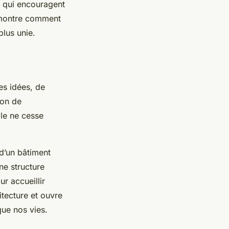
x qui encouragent
t montre comment
plus unie.
es idées, de
ion de
elle ne cesse
t d’un bâtiment
ne structure
r accueillir
itecture et ouvre
que nos vies.