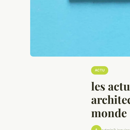
ACTU
les act
archite
monde