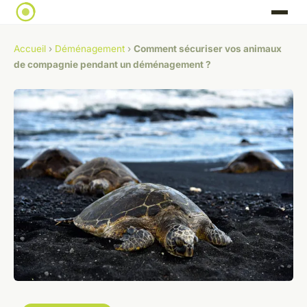
Accueil
›
Déménagement
›
Comment sécuriser vos animaux
de compagnie pendant un déménagement ?