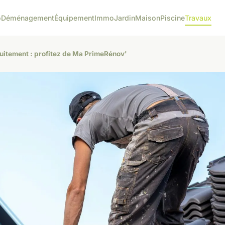
o
Déménagement
Équipement
Immo
Jardin
Maison
Piscine
Travaux
atuitement : profitez de Ma PrimeRénov'