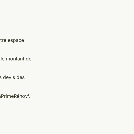
otre espace
 le montant de
s devis des
MaPrimeRénov'.