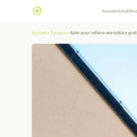
Accueil
Actu
Déc
Accueil
›
Travaux
›
Aide pour refaire une toiture gr