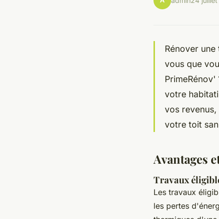
A
admin
24 juille
Rénover une 
vous que vous
PrimeRénov' 
votre habitat
vos revenus, l
votre toit sa
Avantages et
Travaux éligible
Les travaux éligib
les pertes d'énerg