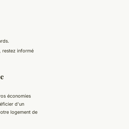
ards.
, restez informé
ie
 vos économies
ficier d'un
votre logement de