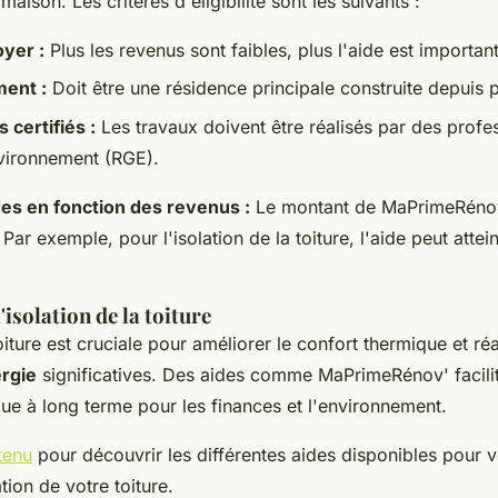
aison. Les critères d'éligibilité sont les suivants :
yer :
Plus les revenus sont faibles, plus l'aide est importan
ent :
Doit être une résidence principale construite depuis 
 certifiés :
Les travaux doivent être réalisés par des prof
nvironnement (RGE).
es en fonction des revenus :
Le montant de MaPrimeRénov'
Par exemple, pour l'isolation de la toiture, l'aide peut atte
isolation de la toiture
toiture est cruciale pour améliorer le confort thermique et ré
rgie
significatives. Des aides comme MaPrimeRénov' facilit
que à long terme pour les finances et l'environnement.
tenu
pour découvrir les différentes aides disponibles pour v
tion de votre toiture.