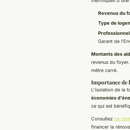
thermiques d'une m
Revenus du fo
Type de logem
Professionnels
Garant de l’E
Montants des aid
revenus du foyer. 
mètre carré.
Importance de l'
L'isolation de la 
économies d'éne
ce qui est bénéfi
Consultez
ce con
financer la rénova